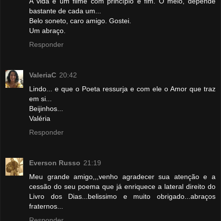
A vida é um filme com princípio e fim. O meio, depende
bastante de cada um...
Belo soneto, caro amigo. Gostei.
Um abraço.
Responder
ValeriaC
20:42
Lindo... e que o Poeta ressurja e com ele o Amor que traz
em si...
Beijinhos...
Valéria
Responder
Everson Russo
21:19
Meu grande amigo,,,venho agradecer sua atenção e a
cessão do seu poema que já enriquece a lateral direito do
Livro dos Dias...belissimo e muito obrigado...abraços
fraternos...
Responder