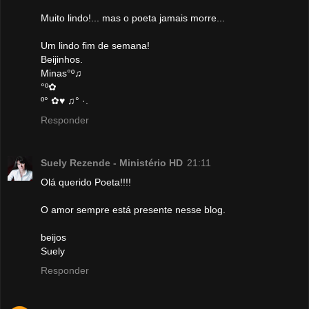
Muito lindo!... mas o poeta jamais morre...
Um lindo fim de semana!
Beijinhos.
Minas°º♫
°º✿
º° ✿♥ ♫° ·.
Responder
Suely Rezende - Ministério HD
21:11
Olá querido Poeta!!!!
O amor sempre está presente nesse blog.
beijos
Suely
Responder