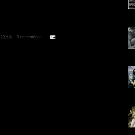
bra está licenciada com uma Licença Creative Commons. Você pode
 que seja dado crédito ao autor original. Você não pode fazer uso
Flo
 obras derivadas.
mas
:19 AM
3 comentários:
úni
cin
far
d...
bri