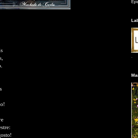
Ep
Lab
is
.
s,
o.
Ma
s
ão!
re
stre:
gosto!