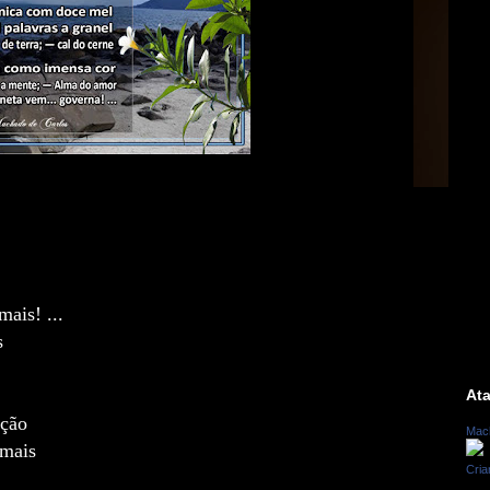
mais! ...
s
At
nção
Mac
mais
Cria