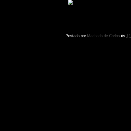
Esta o
copiar, distribuir, exibir, executar, desde
comercial desta obra. Você não pode criar
Postado por
Machado de Carlos
às
12