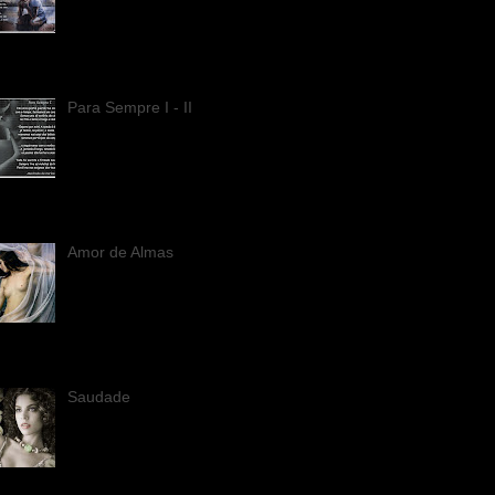
grande dona com os
olhos meus, sorridente
na casa em que moro;
r do jardim, ai, ai, como a adoro!...
 sem dizer g...
Para Sempre I - II
Para Sempre I Na caixa
postal guardo tua voz
lúcida; com o tempo,
formamos um corpo
co... Somos uma só estória de
ema, na fita o...
Amor de Almas
Amor de Almas No tom
duma fagulha da loucura;
a aresta, um fanal do
rouxinol viajou!... estava
to e triunfal, ardente com meu falo
Saudade
Saudade Ouvi sabiá, o
teu canto e teu feitiço;
Que luz divina eu vi na
tua vogal! Tua voz se fez
lhar no meu portal; Fui escravo d...