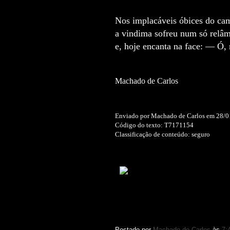
Nos implacáveis óbices do ca
a vindima sofreu num só relâ
e, hoje encanta na face: — Ó,
Machado de Carlos
Enviado por Machado de Carlos em 28/
Código do texto: T7171154
Classificação de conteúdo: seguro
Esta o
copiar, distribuir, exibir, executar, desde
comercial desta obra. Você não pode criar
Postado por
Machado de Carlos
às
7: