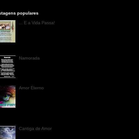
stagens populares
... E a Vida Passa!
... E a Vida Passa! A nave
ignota segue ao infinito...
... e o solitário inquire no
espaço, Morcegos
buciam; — reles maldito...
Namorada
Amor Eterno
Teus olhos vencem a
imensidão; muitas vezes
os raios do luar refletem
nas águas do teu mar, e,
ela uma rara paixão!... - Beijo
s...
Cantiga de Amor
Cantiga de Amor A