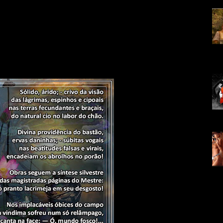
Voe
la, 
vid
Sub
Co.