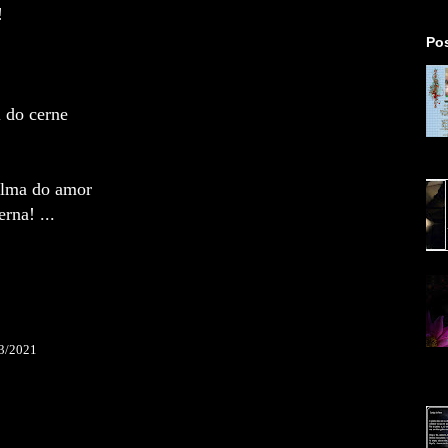
!
Po
 do cerne
bal
Alma do amor
rna! ...
03/2021
rev
teu