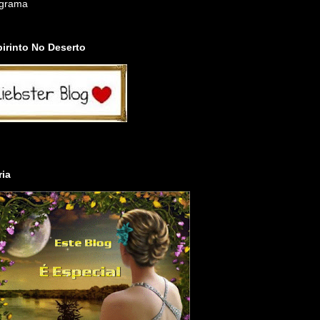
igrama
irinto No Deserto
ria