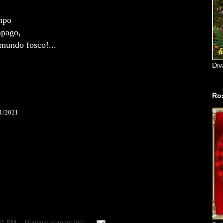
mpo
mpago,
 mundo fosco!...
Div
Ro
01/2021
bra está licenciada com uma Licença Creative Commons. Você pode
 que seja dado crédito ao autor original. Você não pode fazer uso
 obras derivadas.
41 PM
Nenhum comentário: